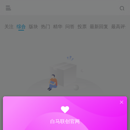
关注
综合
版块
热门
精华
问答
投票
最新回复
最高评分
白马联创官网
内容空空如也